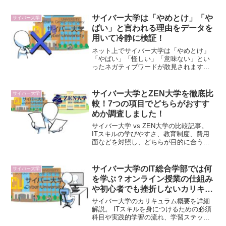
への就職実績、E資格等の取れる資格を徹
底解説。2026年春募集の締切前に、IT業
サイバー大学は「やめとけ」「や
サイバー大学
界へ最短で進むための就職実態を本記事
ばい」と言われる理由をデータを
で確認しましょう！
用いて冷静に検証！
ネット上でサイバー大学は「やめとけ」
「やばい」「怪しい」「意味ない」とい
ったネガティブワードが散見されます。
ですが、サイバー大学を数値やデータで
冷静に分析すると決してそうではないこ
とが見えてきます。この記事ではサイバ
サイバー大学とZEN大学を徹底比
サイバー大学
ー大学に付きまとうネガティブワードを
較！7つの項目でどちらがおすす
データによる検証で解明していきます。
めか調査しました！
サイバー大学 vs ZEN大学の比較記事。
ITスキルの学びやすさ、教育制度、費用
面などを対照し、どちらが目的に合うか
を客観的に整理しています。
サイバー大学のIT総合学部では何
サイバー大学
を学ぶ？オンライン授業の仕組み
や初心者でも挫折しないカリキュ
ラムの魅力を徹底解剖！
サイバー大学のカリキュラム概要を詳細
解説。 ITスキルを身につけるための必須
科目や実践的学習の流れ、学習ステップ
を丁寧に紹介します。