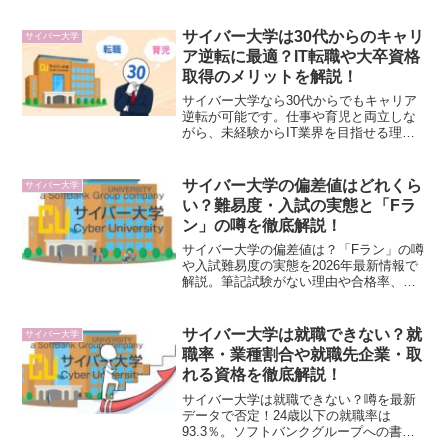
サイバー大学は30代からのキャリ
サイバー大学
ア逆転に最適？IT転職や大卒資格
取得のメリットを解説！
サイバー大学なら30代からでもキャリア
逆転が可能です。仕事や育児と両立しな
がら、未経験からIT業界を目指せる理由
や大卒資格を取得するメリットを詳しく
解説。将来に不安を感じる30代が「一生
モノの武器」を手に入れるための秘訣を
サイバー大学の偏差値はどれくら
サイバー大学
確認しましょう。
い？難易度・入試の実態と「Fラ
ン」の噂を徹底解説！
サイバー大学の偏差値は？「Fラン」の噂
や入試難易度の実態を2026年最新情報で
解説。筆記試験がない理由や合格率、
ZEN大学との比較も網羅。出願締切が迫
る今、偏差値という物差しに惑わされ
ず、IT業界で通用する本当の価値を本記
サイバー大学は就職できない？就
サイバー大学
事で正しく理解しましょう。
職率・業種割合や就職先企業・取
れる資格を徹底解説！
サイバー大学は就職できない？噂を最新
データで否定！24歳以下の就職率は
93.3％。ソフトバンクグループへの書類
選考免除という特権や、トヨタ・楽天等