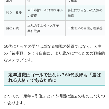
雇用
得
て重宝
WEB制作・AI活用スキル
会社に頼らない収入源の
独立・起業
の獲得
確保
正規の学士号（大学卒
自己研鑽
一生モノの自信と達成感
業）取得
50代にとっての学びは単なる知識の習得ではなく、人生
の「後半戦」をより自由に、より豊かにするための戦略的
なステップです。
定年退職はゴールではない？60代以降も「選ば
れる人材」であるために
かつての「定年＝引退」という構図は過去のものになりつ
つあります。